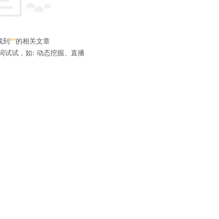
找到
“”
的相关文章
词试试，如: 动态挖掘、直播