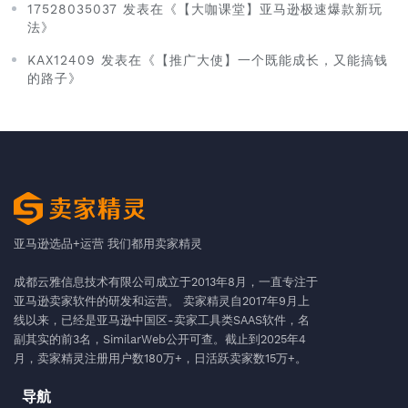
17528035037 发表在《【大咖课堂】亚马逊极速爆款新玩
法》
KAX12409 发表在《【推广大使】一个既能成长，又能搞钱
的路子》
亚马逊选品+运营 我们都用卖家精灵
成都云雅信息技术有限公司成立于2013年8月，一直专注于
亚马逊卖家软件的研发和运营。 卖家精灵自2017年9月上
线以来，已经是亚马逊中国区-卖家工具类SAAS软件，名
副其实的前3名，SimilarWeb公开可查。截止到2025年4
月，卖家精灵注册用户数180万+，日活跃卖家数15万+。
导航