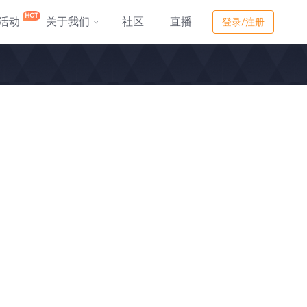
HOT
活动
关于我们
社区
直播
登录/注册