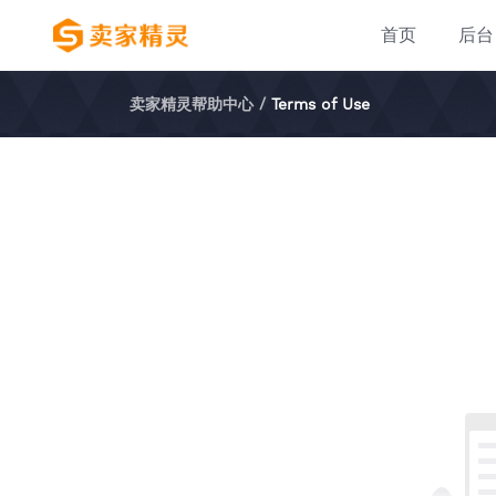
首页
后台
卖家精灵帮助中心
/
Terms of Use