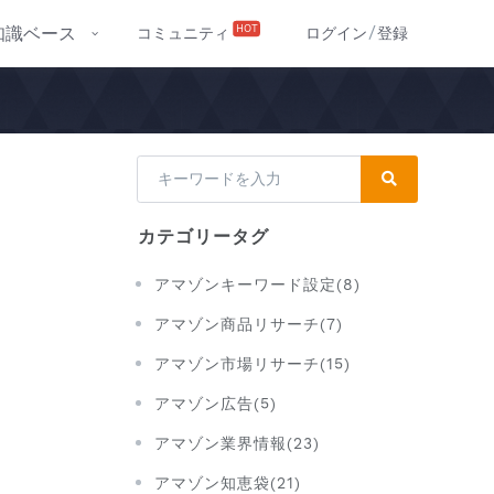
/
HOT
知識ベース
コミュニティ
ログイン
登録
カテゴリータグ
アマゾンキーワード設定(8)
アマゾン商品リサーチ(7)
アマゾン市場リサーチ(15)
アマゾン広告(5)
アマゾン業界情報(23)
アマゾン知恵袋(21)