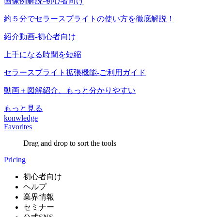
画像例解説-初心者向け
約５分でセラースプライトの使い方を徹底解説！
紹介動画-初心者向け
上手になる時間を短縮
セラースプライト拡張機能-ご利用ガイド
動画＋図解紹介、もっと分かりやすい
もっと見る
konwledge
Favorites
Drag and drop to sort the tools
Pricing
初心者向け
ヘルプ
業界情報
セミナー