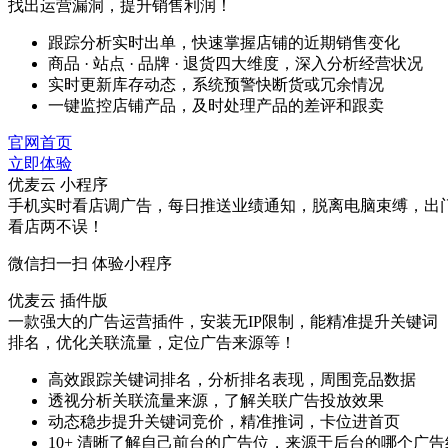
找出运营漏洞，提升销售利润！
跟踪分析实时出单，快速掌握店铺的近期销售变化
商品 · 站点 · 品牌 · 退货四大维度，深入分析经营状况
实时更新库存动态，系统预警快断货或冗余情况
一键监控店铺产品，及时处理产品的差评和跟卖
官网首页
立即体验
优麦云 小程序
手机实时看店调广告，每日推送业绩通知，脱离电脑束缚，出
看店两不误！
微信扫一扫 体验小程序
优麦云 插件版
一款强大的广告运营插件，安装无IP限制，能精准提升关键词
排名，优化关联流量，定位广告来源等！
高效跟踪关键词排名，分析排名表现，周围竞品数据
透视分析关联流量来源，了解关联广告投放效果
动态稳步提升关键词竞价，精准推词，卡位进首页
10+ 清晰了解自己前台的广告位，来源于后台的哪个广告