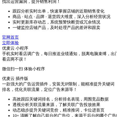
找出运营漏洞，提升销售利润！
跟踪分析实时出单，快速掌握店铺的近期销售变化
商品 · 站点 · 品牌 · 退货四大维度，深入分析经营状况
实时更新库存动态，系统预警快断货或冗余情况
一键监控店铺产品，及时处理产品的差评和跟卖
官网首页
立即体验
优麦云 小程序
手机实时看店调广告，每日推送业绩通知，脱离电脑束缚，出
看店两不误！
微信扫一扫 体验小程序
优麦云 插件版
一款强大的广告运营插件，安装无IP限制，能精准提升关键词
排名，优化关联流量，定位广告来源等！
高效跟踪关键词排名，分析排名表现，周围竞品数据
透视分析关联流量来源，了解关联广告投放效果
动态稳步提升关键词竞价，精准推词，卡位进首页
10+ 清晰了解自己前台的广告位，来源于后台的哪个广告