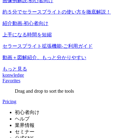
画像例解説-初心者向け
約５分でセラースプライトの使い方を徹底解説！
紹介動画-初心者向け
上手になる時間を短縮
セラースプライト拡張機能-ご利用ガイド
動画＋図解紹介、もっと分かりやすい
もっと見る
konwledge
Favorites
Drag and drop to sort the tools
Pricing
初心者向け
ヘルプ
業界情報
セミナー