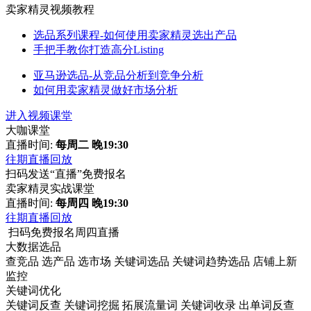
卖家精灵视频教程
选品系列课程-如何使用卖家精灵选出产品
手把手教你打造高分Listing
亚马逊选品-从竞品分析到竞争分析
如何用卖家精灵做好市场分析
进入视频课堂
大咖课堂
直播时间:
每周二 晚19:30
往期直播回放
扫码发送“直播”免费报名
卖家精灵实战课堂
直播时间:
每周四 晚19:30
往期直播回放
扫码免费报名周四直播
大数据选品
查竞品
选产品
选市场
关键词选品
关键词趋势选品
店铺上新
监控
关键词优化
关键词反查
关键词挖掘
拓展流量词
关键词收录
出单词反查