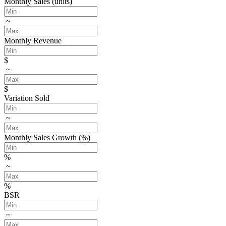
Monthly Sales (units)
~
Monthly Revenue
$
~
$
Variation Sold
~
Monthly Sales Growth (%)
%
~
%
BSR
~