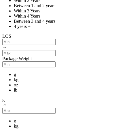
Within 2 Years
Between 1 and 2 years
Within 3 Years
Within 4 Years
Between 3 and 4 years
4 years +
LQS
~
Package Weight
g
kg
oz
lb
g
~
g
kg