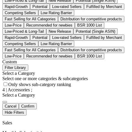
Low-Priced & Long-Tail
New Release
Potential (Single ASIN)
Rapid-Growth
Potential
Low-rated Sellers
Fulfilled by Merchant
Competing Sellers
Low Rating Barrier
Fast Selling for All Categories
Distribution for competitive products
Low-Price
Recommended for newbies
BSR 1000 List
Low-Priced & Long-Tail
New Release
Potential (Single ASIN)
Rapid-Growth
Potential
Low-rated Sellers
Fulfilled by Merchant
Competing Sellers
Low Rating Barrier
Fast Selling for All Categories
Distribution for competitive products
Low-Price
Recommended for newbies
BSR 1000 List
Custom
Filter Library
Select a Category
Select one or more categories & subcategories
Only shows sub-category ranking
4
| Accessories
;
Select a Category
Cancel
Confirm
Hide Filters
Sales