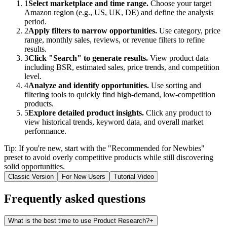
1
Select marketplace and time range.
Choose your target
Amazon region (e.g., US, UK, DE) and define the analysis
period.
2
Apply filters to narrow opportunities.
Use category, price
range, monthly sales, reviews, or revenue filters to refine
results.
3
Click "Search" to generate results.
View product data
including BSR, estimated sales, price trends, and competition
level.
4
Analyze and identify opportunities.
Use sorting and
filtering tools to quickly find high-demand, low-competition
products.
5
Explore detailed product insights.
Click any product to
view historical trends, keyword data, and overall market
performance.
Tip: If you're new, start with the "Recommended for Newbies"
preset to avoid overly competitive products while still discovering
solid opportunities.
Classic Version
For New Users
Tutorial Video
Frequently asked questions
What is the best time to use Product Research?
+