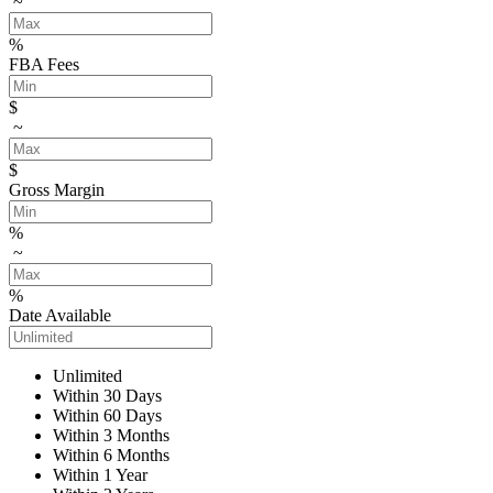
~
%
FBA Fees
$
~
$
Gross Margin
%
~
%
Date Available
Unlimited
Within 30 Days
Within 60 Days
Within 3 Months
Within 6 Months
Within 1 Year