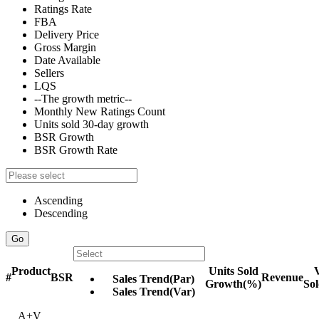
Ratings Rate
FBA
Delivery Price
Gross Margin
Date Available
Sellers
LQS
--The growth metric--
Monthly New Ratings Count
Units sold 30-day growth
BSR Growth
BSR Growth Rate
Ascending
Descending
Go
Product
Units Sold
V
#
BSR
Revenue
Sales Trend(Par)
Growth(%)
So
Sales Trend(Var)
A+
V