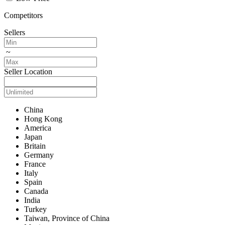
Competitors
Sellers
~
Seller Location
China
Hong Kong
America
Japan
Britain
Germany
France
Italy
Spain
Canada
India
Turkey
Taiwan, Province of China