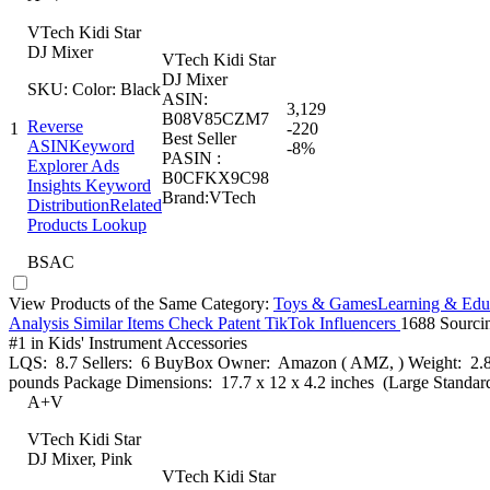
VTech Kidi Star
DJ Mixer
VTech Kidi Star
DJ Mixer
SKU:
Color: Black
ASIN:
3,129
B08V85CZM7
Reverse
1
-220
Best Seller
ASIN
Keyword
-8%
PASIN :
Explorer
Ads
B0CFKX9C98
Insights
Keyword
Brand:
VTech
Distribution
Related
Products Lookup
BS
AC
View Products of the Same Category:
Toys & Games
Learning & Edu
Analysis
Similar Items
Check Patent
TikTok Influencers
1688 Sourci
#1
in
Kids' Instrument Accessories
LQS:
8.7
Sellers:
6
BuyBox Owner:
Amazon
( AMZ,
)
Weight:
2.
pounds
Package Dimensions:
17.7 x 12 x 4.2 inches
(Large Standard
A+
V
VTech Kidi Star
DJ Mixer, Pink
VTech Kidi Star