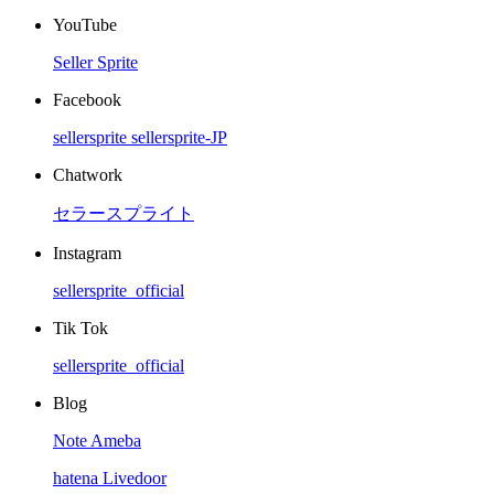
YouTube
Seller Sprite
Facebook
sellersprite
sellersprite-JP
Chatwork
セラースプライト
Instagram
sellersprite_official
Tik Tok
sellersprite_official
Blog
Note
Ameba
hatena
Livedoor