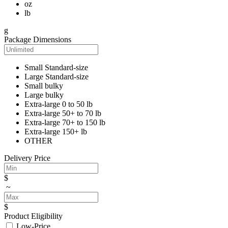
oz
lb
g
Package Dimensions
Small Standard-size
Large Standard-size
Small bulky
Large bulky
Extra-large 0 to 50 lb
Extra-large 50+ to 70 lb
Extra-large 70+ to 150 lb
Extra-large 150+ lb
OTHER
Delivery Price
$
~
$
Product Eligibility
Low-Price