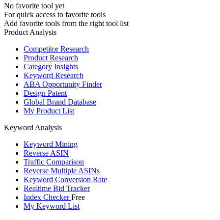
No favorite tool yet
For quick access to favorite tools
Add favorite tools from the right tool list
Product Analysis
Competitor Research
Product Research
Category Insights
Keyword Research
ABA Opportunity Finder
Design Patent
Global Brand Database
My Product List
Keyword Analysis
Keyword Mining
Reverse ASIN
Traffic Comparison
Reverse Multiple ASINs
Keyword Conversion Rate
Realtime Bid Tracker
Index Checker
Free
My Keyword List