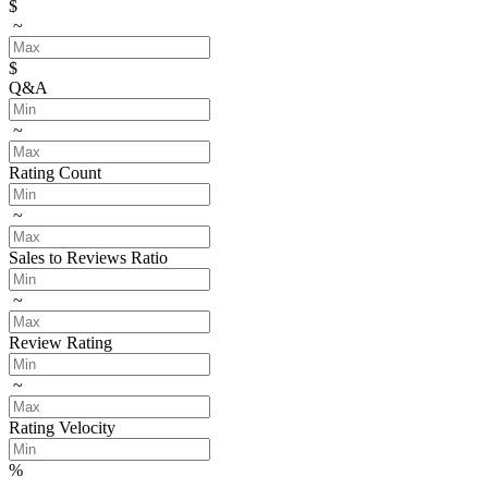
$
~
$
Q&A
~
Rating Count
~
Sales to Reviews Ratio
~
Review Rating
~
Rating Velocity
%