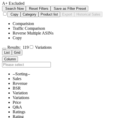
A+ Excluded
Search Now
Reset Filters
Save as Filter Preset
Copy
Category
Product list
Export
Historical Sales
Comparision
Traffic Comparison
Reverse Multiple ASINs
Copy
Results:
119
Variations
List
Grid
Column
--Sorting--
Sales
Revenue
BSR
Variation
Variations
Price
Q&A
Ratings
Rating