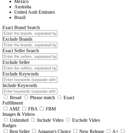
Mexico
Australia
United Arab Emirates
Brazil
Exact Brand Search
Exclude Brands
Exact Seller Search
Exclude Seller
Exclude Keywords
Include Keywords
Broad
Phrase match
Exact
Fulfillment
AMZ
FBA
FBM
Images & Videos
Unlimited
Include Video
Exclude Video
Badges
Best Seller
Amazon's Choice
New Release
A+