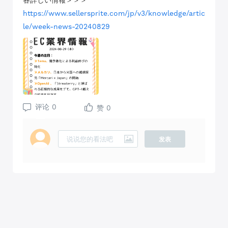
各詳しい情報＞＞＞
https://www.sellersprite.com/jp/v3/knowledge/artic
le/week-news-20240829
评论
0
赞
0
发表