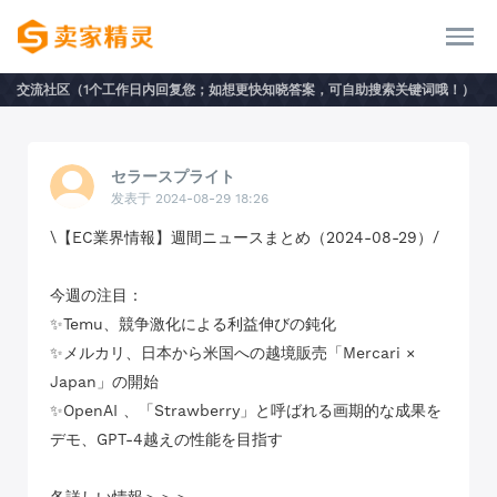
交流社区（1个工作日内回复您；如想更快知晓答案，可自助搜索关键词哦！）
セラースプライト
发表于 2024-08-29 18:26
\【EC業界情報】週間ニュースまとめ（2024-08-29）/
今週の注目：
✨Temu、競争激化による利益伸びの鈍化
✨メルカリ、日本から米国への越境販売「Mercari ×
Japan」の開始
✨OpenAI 、「Strawberry」と呼ばれる画期的な成果を
デモ、GPT-4越えの性能を目指す